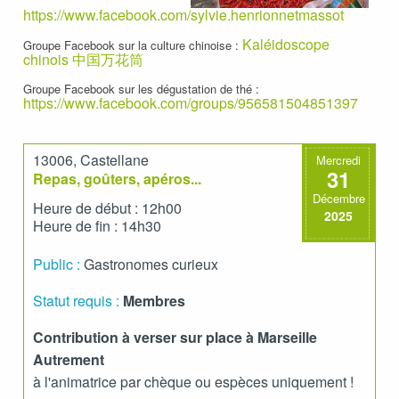
https://www.facebook.com/sylvie.henrionnetmassot
Kaléidoscope
Groupe Facebook sur la culture chinoise :
chinois 中国万花筒
Groupe Facebook sur les dégustation de thé :
https://www.facebook.com/groups/956581504851397
13006, Castellane
Mercredi
31
Repas, goûters, apéros...
Décembre
Heure de début : 12h00
2025
Heure de fin : 14h30
Public :
Gastronomes curieux
Statut requis :
Membres
Contribution à verser sur place à Marseille
Autrement
à l'animatrice par chèque ou espèces uniquement !