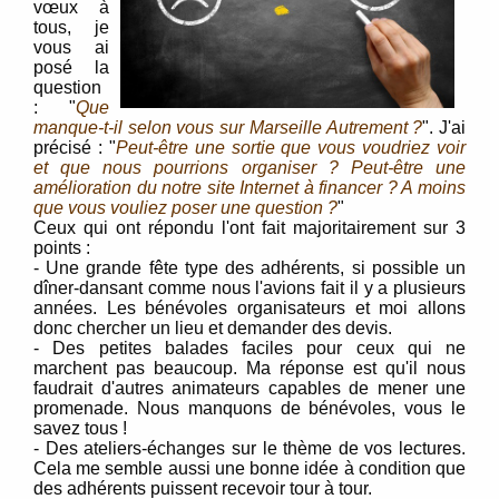
vœux à
tous, je
vous ai
posé la
question
: "
Que
manque-t-il selon vous sur Marseille Autrement ?
". J'ai
précisé : "
Peut-être une sortie que vous voudriez voir
et que nous pourrions organiser ? Peut-être une
amélioration du notre site Internet à financer ? A moins
que vous vouliez poser une question ?
"
Ceux qui ont répondu l'ont fait majoritairement sur 3
points :
- Une grande fête type des adhérents, si possible un
dîner-dansant comme nous l'avions fait il y a plusieurs
années. Les bénévoles organisateurs et moi allons
donc chercher un lieu et demander des devis.
-
Des petites balades faciles pour ceux qui ne
marchent pas beaucoup. Ma réponse est qu'il nous
faudrait d'autres animateurs capables de mener une
promenade. Nous manquons de bénévoles, vous le
savez tous !
-
Des ateliers-échanges sur le thème de vos lectures.
Cela me semble aussi une bonne idée à condition que
des adhérents puissent recevoir tour à tour.