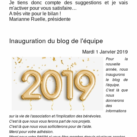
Je tiens donc compte des suggestions et je vais
m'activer pour vous satisfaire…
A très vite pour le bilan !
Marianne Ruelle, présidente
Inauguration du blog de l'équipe
Mardi 1 Janvier 2019
Pour la
nouvelle
année, nous
inaugurons
le blog de
l'équipe.
C'est là que
nous
donnerons
des
informations
sur la vie de l'association et l'implication des bénévoles.
C'est là que nous vous ferons part de nos projets.
C'est là que nous vous solliciterons pour de l'aide.
Merci pour votre adhésion.
Merci pour votre fidélité si vous êtes membre depuis plusieurs années.