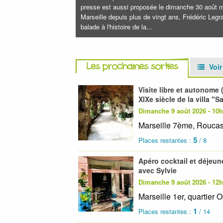
presse est aussi proposée le dimanche 30 août m
Marseille depuis plus de vingt ans, Frédéric Leg
balade à l'histoire de la...
Les prochaines sorties
Voir
Visite libre et autonome
XIXe siècle de la villa 
Dimanche 9 août 2026 - 10
Marseille 7ème, Rouca
5
Places restantes :
/ 8
Apéro cocktail et déjeun
avec Sylvie
Dimanche 9 août 2026 - 12
Marseille 1er, quartier 
1
Places restantes :
/ 14