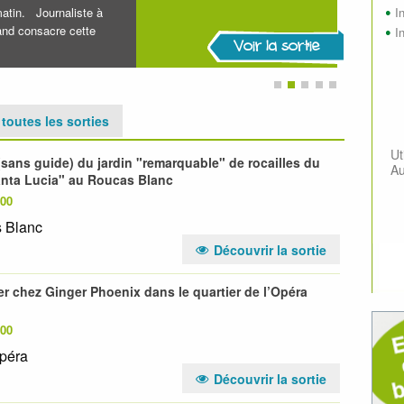
atin. Journaliste à
I
rand consacre cette
I
Voir la sortie
 toutes les sorties
Ut
 (sans guide) du jardin "remarquable" de rocailles du
Au
"Santa Lucia" au Roucas Blanc
h00
s Blanc
Découvrir la sortie
er chez Ginger Phoenix dans le quartier de l’Opéra
h00
Opéra
Découvrir la sortie