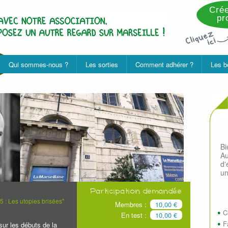
Crée
pro
Qui sommes-nous ?
Les sorties
Comment adhérer ?
Les b
B
Au
d'
un
Participation demandée
 : Les utopies brisées"
Membres :
10,00 €
C
En test :
10,00 €
F
sur les débuts de la