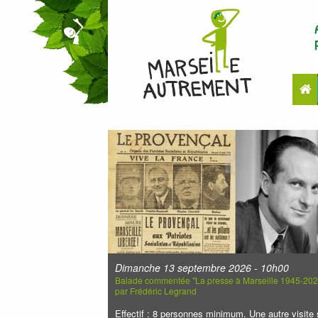
Dimanche 13 septembre 2026 - 10h00
Balade commentée "La presse à Marseille 1945-2025
par Frédéric Legrand
Effectif : 8 personnes minimum. Une autre visite 