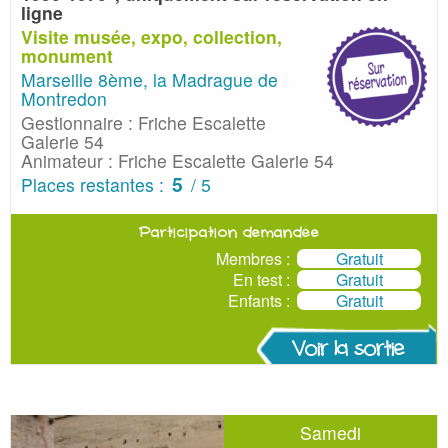
ligne
Visite musée, expo, collection,
monument
Marseille 8ème, la Madrague de
Montredon
Gestionnaire : Friche Escalette
Galerie 54
Animateur : Friche Escalette Galerie 54
5
Places restantes :
/ 5
Participation demandée
Membres :
Gratuit
En test :
Gratuit
Enfants :
Gratuit
Voir la sortie
Samedi