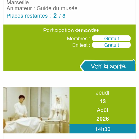
Marseille
Animateur : Guide du musée
2
Places restantes :
/ 8
Participation demandée
Membres :
Gratuit
En test :
Gratuit
Voir la sortie
Jeudi
13
Août
2026
14h30