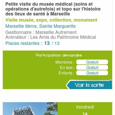
Petite visite du musée médical (soins et
opérations d'autrefois)
et topo sur l'histoire
des lieux de santé à Marseille
Visite musée, expo, collection, monument
Marseille 9ème, Sainte Marguerite
Gestionnaire : Marseille Autrement
Animateur : Les Amis du Patrimoine Médical
13
Places restantes :
/ 13
Participation demandée
Membres :
Gratuit
En test :
Gratuit
Enfants :
Gratuit
Voir la sortie
Vendredi
14