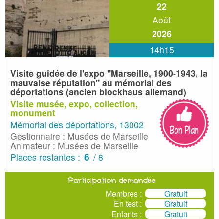
22
Août
2026
14h15
Visite guidée de l'expo "Marseille, 1900-1943, la
mauvaise réputation"
au mémorial des
déportations (ancien blockhaus allemand)
Visite musée, expo, collection,
monument
Mémorial des déportations, 13002
Gestionnaire : Musées de Marseille
Animateur : Musées de Marseille
6
Places restantes :
/ 8
Participation demandée
Membres :
Gratuit
En test :
Gratuit
Enfants :
Gratuit