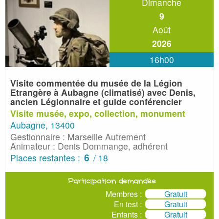
Dimanche
Du
Au
9
Août
Tri
2026
16h00
Type
Visite commentée du musée de la Légion
Etrangère à Aubagne
(climatisé) avec Denis,
Participation financière
ancien Légionnaire et guide conférencier
Visite musée, expo, collection, monument
Aubagne, 13400
Particularité
Gestionnaire : Marseille Autrement
Animateur : Denis Dommange, adhérent
6
Places restantes :
/ 18
Recherche avancée
Participation demandée
Membres :
Gratuit
En test :
Gratuit
Enfants :
Gratuit