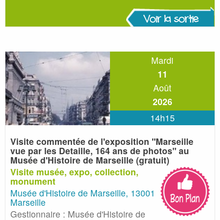
Voir la sortie
Mardi
11
Août
2026
14h15
Visite commentée de l'exposition "Marseille
vue par les Detaille,
164 ans de photos" au
Musée d'Histoire de Marseille (gratuit)
Visite musée, expo, collection,
monument
Musée d'Histoire de Marseille, 13001
Marseille
Gestionnaire : Musée d'Histoire de