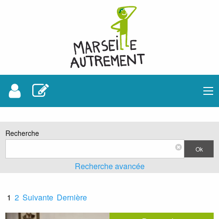
Recherche
Ok
Recherche avancée
Voir les sorties
1
2
Suivante
Dernière
À venir
Passées
Toutes
Entre quelles dates ?