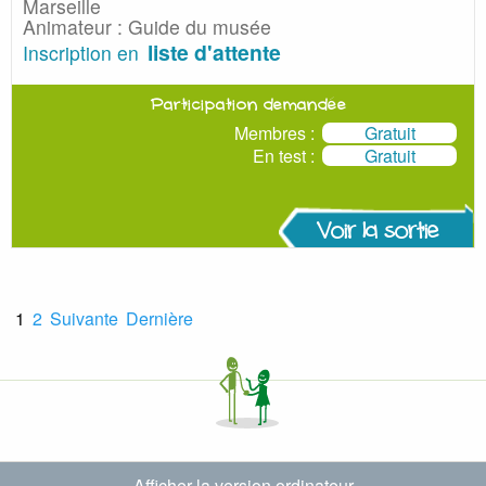
Marseille
Animateur : Guide du musée
liste d'attente
Inscription en
Participation demandée
Membres :
Gratuit
En test :
Gratuit
Voir la sortie
1
2
Suivante
Dernière
Afficher la version ordinateur