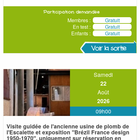
Participation demandée
Membres :
Gratuit
En test :
Gratuit
Enfants :
Gratuit
Voir la sortie
Samedi
22
Août
2026
09h00
Visite guidée de l'ancienne usine de plomb de
l'Escalette et exposition
"Brézil France design
1950-1970", uniquement sur réservation en