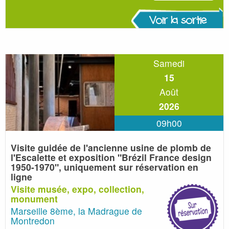
Voir la sortie
Samedi
15
Août
2026
09h00
Visite guidée de l'ancienne usine de plomb de
l'Escalette et exposition
"Brézil France design
1950-1970", uniquement sur réservation en
ligne
Visite musée, expo, collection,
monument
Marseille 8ème, la Madrague de
Montredon