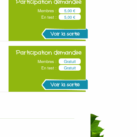
Participation demandée
Membres :
5,00 €
En test :
5,00 €
Voir la sortie
Participation demandée
Membres :
Gratuit
En test :
Gratuit
Voir la sortie