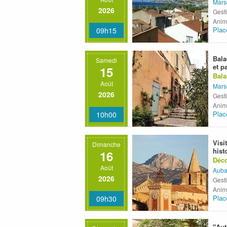
Mars
2026
Gesti
Anim
Plac
09h15
Bala
Samedi
et p
15
Bala
Août
Mars
2026
Gest
Anim
Plac
10h00
Visi
Dimanche
hist
16
Déco
Août
Auba
2026
Gesti
Anim
Plac
09h30
"Aut