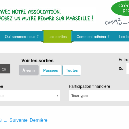
Crée
pro
Qui sommes-nous ?
Les sorties
Comment adhérer ?
Les b
Entre
Voir les sorties
Du
Ok
À venir
Passées
Toutes
pe
Participation financière
8
...
Suivante
Dernière