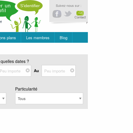
r un
Suivez-nous sur :
S'identifier
fil
ons plans
Les membres
Blog
 quelles dates ?
Au
Particularité