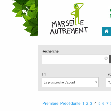
Recherche
Tri
Ty
Première
Précédente
1
2
3
4
5
6
7