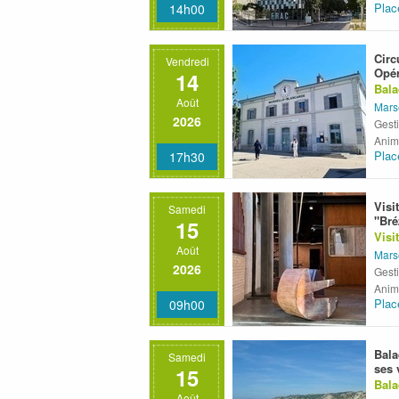
Plac
14h00
Circ
Vendredi
Opér
14
Bala
Août
Mars
2026
Gest
Anim
Plac
17h30
Visi
Samedi
"Bré
15
Visi
Août
Mars
2026
Gesti
Anima
Plac
09h00
Bala
Samedi
ses 
15
Bala
Août