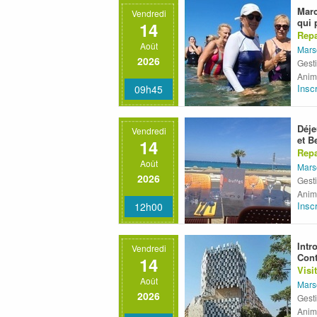
Marc
Vendredi
qui 
14
Repa
Août
Mars
2026
Gesti
Anima
Insc
09h45
Déje
Vendredi
et B
14
Repa
Août
Marse
2026
Gesti
Anim
Insc
12h00
Intr
Vendredi
Cont
14
Visi
Août
Mars
2026
Gest
Anim