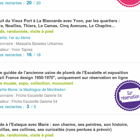
20
es restantes :
/ 20
uit du Vieux Port à La Blancarde avec Yvon, par les quartiers :
a, Noailles, Thiers, Le Camas, Cinq Avenues, Le Chapitre...
de, randonnée, visite à pied
eille, 1er au 4ème
ionnaire : Massalia Balades Urbaines
ateur : Yvon Tapias
16
es restantes :
/ 18
te guidée de l'ancienne usine de plomb de l'Escalette et exposition
zil France design 1950-1970", uniquement sur réservation en ligne
te musée, expo, collection, monument
eille 8ème, la Madrague de Montredon
onnaire : Friche Escalette Galerie 54
teur : Friche Escalette Galerie 54
3
es restantes :
/ 5
de à l'Estaque avec Marie : son charme, ses peintres, son histoire,
villas, ses collines, ses curiosités (rues pentues à prévoir)
de, randonnée, visite à pied