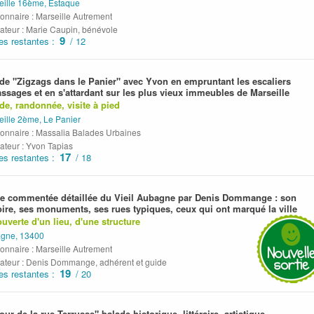
eille 16ème, Estaque
onnaire : Marseille Autrement
ateur : Marie Caupin, bénévole
9
es restantes :
/ 12
de "Zigzags dans le Panier" avec Yvon en empruntant les escaliers
assages et en s'attardant sur les plus vieux immeubles de Marseille
de, randonnée, visite à pied
eille 2ème, Le Panier
ionnaire : Massalia Balades Urbaines
ateur : Yvon Tapias
17
es restantes :
/ 18
te commentée détaillée du Vieil Aubagne par Denis Dommange : son
oire, ses monuments, ses rues typiques, ceux qui ont marqué la ville
uverte d'un lieu, d'une structure
gne, 13400
onnaire : Marseille Autrement
ateur : Denis Dommange, adhérent et guide
19
es restantes :
/ 20
our de la rue Terrusse" balade historique, littéraire, artistique