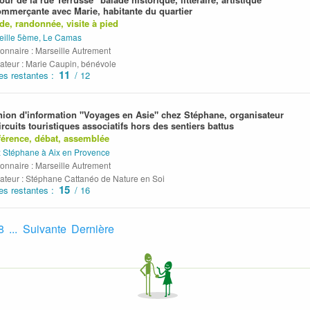
ommerçante avec Marie, habitante du quartier
de, randonnée, visite à pied
eille 5ème, Le Camas
onnaire : Marseille Autrement
ateur : Marie Caupin, bénévole
11
es restantes :
/ 12
ion d'information "Voyages en Asie" chez Stéphane, organisateur
ircuits touristiques associatifs hors des sentiers battus
érence, débat, assemblée
 Stéphane à Aix en Provence
onnaire : Marseille Autrement
ateur : Stéphane Cattanéo de Nature en Soi
15
es restantes :
/ 16
8
...
Suivante
Dernière