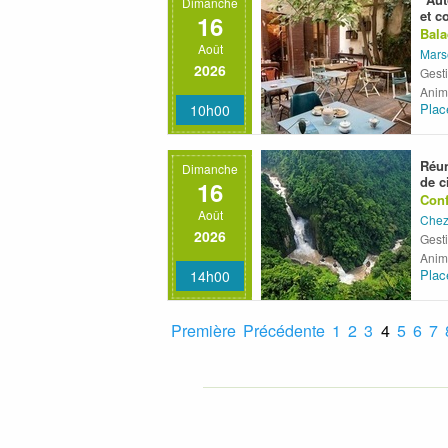
Dimanche
et c
16
Bala
Août
Mars
2026
Gesti
Anim
Plac
10h00
Réun
Dimanche
de c
16
Conf
Août
Chez
2026
Gesti
Anim
Plac
14h00
Première
Précédente
1
2
3
4
5
6
7