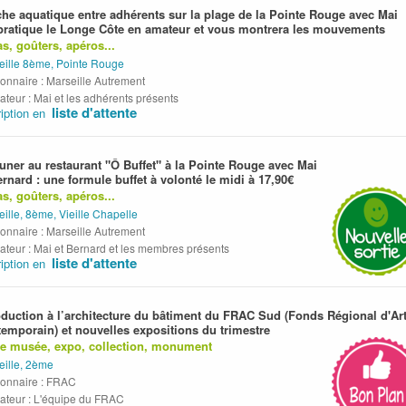
he aquatique entre adhérents sur la plage de la Pointe Rouge avec Mai
pratique le Longe Côte en amateur et vous montrera les mouvements
s, goûters, apéros...
eille 8ème, Pointe Rouge
onnaire : Marseille Autrement
teur : Mai et les adhérents présents
liste d'attente
ription en
uner au restaurant "Ô Buffet" à la Pointe Rouge avec Mai
ernard : une formule buffet à volonté le midi à 17,90€
s, goûters, apéros...
ille, 8ème, Vieille Chapelle
onnaire : Marseille Autrement
ateur : Mai et Bernard et les membres présents
liste d'attente
ription en
oduction à l’architecture du bâtiment du FRAC Sud (Fonds Régional d'Ar
emporain) et nouvelles expositions du trimestre
te musée, expo, collection, monument
eille, 2ème
ionnaire : FRAC
ateur : L'équipe du FRAC