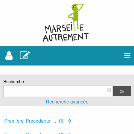
Recherche
Ok
Recherche avancée
Voir les sorties
Première
Précédente
...
18
19
À venir
Passées
Toutes
Entre quelles dates ?