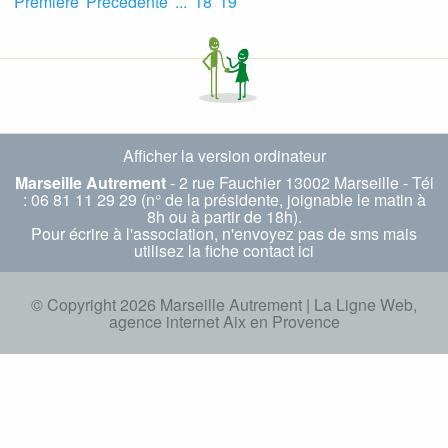
Première
Précédente
...
18
19
Du
Au
Tri
Type
Afficher la version ordinateur
Marseille Autrement
- 2 rue Fauchier 13002 Marseille - Tél
Participation financière
: 06 81 11 29 29 (n° de la présidente, joignable le matin à
8h ou à partir de 18h).
Pour écrire à l'association, n'envoyez pas de sms mais
utilisez la fiche
contact ici
Particularité
© Copyright 2026 Marseille Autrement |
La Ligne Web,
agence internet Aix en Provence
Recherche avancée