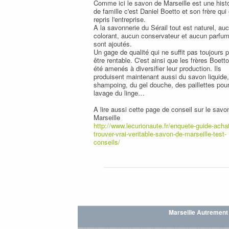
Comme ici le savon de Marseille est une histo
de famille c'est Daniel Boetto et son frère qui
repris l'entreprise.
A la savonnerie du Sérail tout est naturel, au
colorant, aucun conservateur et aucun parfu
sont ajoutés.
Un gage de qualité qui ne suffit pas toujours 
être rentable. C'est ainsi que les frères Boetto
été amenés à diversifier leur production. Ils
produisent maintenant aussi du savon liquide
shampoing, du gel douche, des paillettes pour
lavage du linge…
A lire aussi cette page de conseil sur le savo
Marseille
http://www.lecurionaute.fr/enquete-guide-acha
trouver-vrai-veritable-savon-de-marseille-test-
conseils/
Marseille Autrement