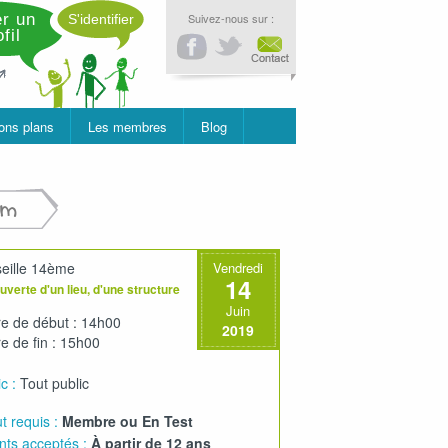
r un
Suivez-nous sur :
S'identifier
fil
ons plans
Les membres
Blog
um
eille 14ème
Vendredi
14
verte d'un lieu, d'une structure
Juin
e de début : 14h00
2019
e de fin : 15h00
c :
Tout public
t requis :
Membre ou En Test
nts acceptés :
À partir de 12 ans