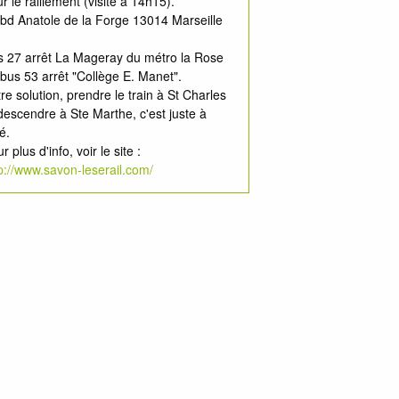
r le ralliement (visite à 14h15).
bd Anatole de la Forge 13014 Marseille
s 27 arrêt La Mageray du métro la Rose
bus 53 arrêt "Collège E. Manet".
re solution, prendre le train à St Charles
descendre à Ste Marthe, c'est juste à
é.
r plus d'info, voir le site :
p://www.savon-leserail.com/