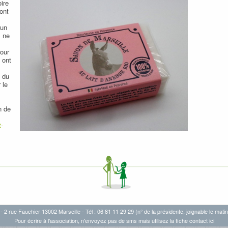
ire
 ont
cun
m ne
pour
 ont
, du
 le
n de
t-
- 2 rue Fauchier 13002 Marseille - Tél : 06 81 11 29 29 (n° de la présidente, joignable le matin
Pour écrire à l'association, n'envoyez pas de sms mais utilisez la fiche
contact ici