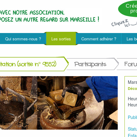
Crée
pro
Qui sommes-nous ?
Les sorties
Comment adhérer ?
Les b
ation (sortie n° 9552)
Participants
For
Mars
Décou
Heur
Heur
Publi
Statu
Enfa