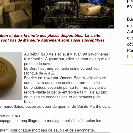
pou
50 
Bu
ou 
Aut
tion et dans la limite des places disponibles. La visite
et 
 sont pas de Marseille Autrement sont aussi susceptibles
côt
Pou
Au début du XXe siècle, il y avait 90 savonneries
htt
à Marseille. Aujourd'hui, elles ne sont plus que 2 à
produire le savon.
Le Sérail est une véritable usine où tout est
fabriqué de A à Z.
Fondée en 1949 par Vincent Boetto, elle débute
son activité dans une ancienne ferme isolée.
Le fondateur, secondé par sa femme, parvient à
rendre viable la petite entreprise familiale au prix
de multiples concessions et de beaucoup de
travail.
ne marseillaise, basée au cœur du quartier de Sainte Marthe dans
tant de 1949.
oupage, l’estampillage et le moulage sont réalisés selon les
lement pour chaque morceau de savon et de savonnette.