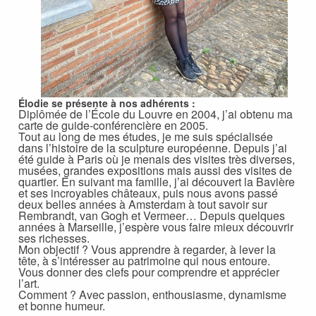
Élodie se présente à nos adhérents :
Diplômée de l’École du Louvre en 2004, j’ai obtenu ma
carte de guide-conférencière en 2005.
Tout au long de mes études, je me suis spécialisée
dans l’histoire de la sculpture européenne. Depuis j’ai
été guide à Paris où je menais des visites très diverses,
musées, grandes expositions mais aussi des visites de
quartier. En suivant ma famille, j’ai découvert la Bavière
et ses incroyables châteaux, puis nous avons passé
deux belles années à Amsterdam à tout savoir sur
Rembrandt, van Gogh et Vermeer… Depuis quelques
années à Marseille, j’espère vous faire mieux découvrir
ses richesses.
Mon objectif ? Vous apprendre à regarder, à lever la
tête, à s’intéresser au patrimoine qui nous entoure.
Vous donner des clefs pour comprendre et apprécier
l’art.
Comment ? Avec passion, enthousiasme, dynamisme
et bonne humeur.