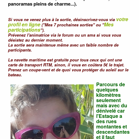
panoramas pleins de charme...).
votre
Si vous ne venez plus à la sortie, désinscrivez-vous via
profil en ligne
Mes
("Mes 7 prochaines sorties" ou "
participations
").
Prévenez l'animatrice via le forum ou un sms si vous vous
désistez au dernier moment.
La sortie sera maintenue même avec un faible nombre de
participants.
La navette maritime est gratuite pour tous ceux qui ont une
carte de transport RTM, sinon, il vous en coûtera 5€ le trajet.
Prenez un coupe-vent et de quoi vous protéger du soleil sur le
bateau.
Parcours de
quelques
kilomètres
seulement
mais avec du
dénivelé car
l'Estaque a
des rues
montantes et
descendantes
et il faut