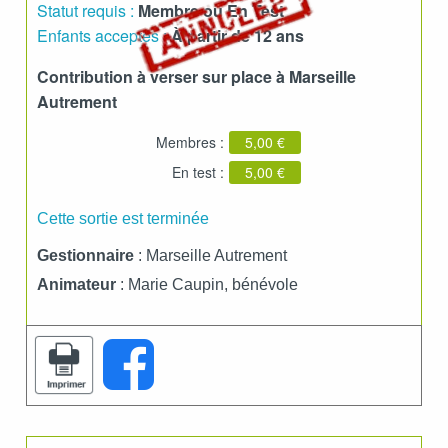
Statut requis :
Membre ou En Test
Enfants acceptés :
À partir de 12 ans
Contribution à verser sur place à Marseille
Autrement
Membres :
5,00 €
En test :
5,00 €
Cette sortie est terminée
Gestionnaire
: Marseille Autrement
Animateur
: Marie Caupin, bénévole