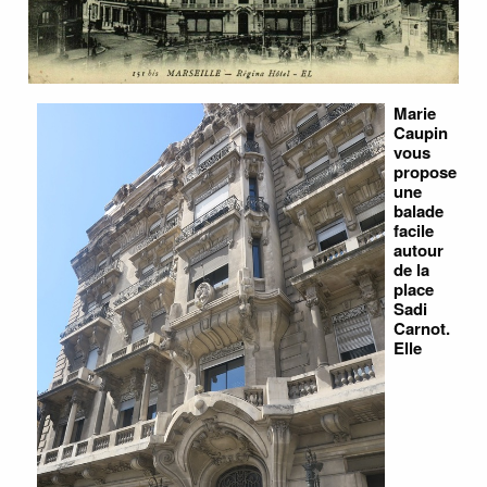
Marie
Caupin
vous
propose
une
balade
facile
autour
de la
place
Sadi
Carnot.
Elle