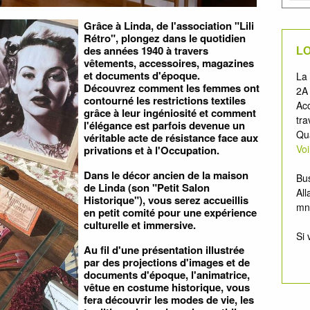
Grâce à Linda, de l'association "Lili
Rétro", plongez dans le quotidien
des années 1940 à travers
LO
vêtements, accessoires, magazines
et documents d'époque.
La 
Découvrez comment les femmes ont
2A
contourné les restrictions textiles
Acc
grâce à leur ingéniosité et comment
tra
l'élégance est parfois devenue un
Qua
véritable acte de résistance face aux
Vo
privations et à l'Occupation.
Dans le décor ancien de la maison
Bus
de Linda (son "Petit Salon
All
Historique"), vous serez accueillis
mn
en petit comité pour une expérience
culturelle et immersive.
Si 
Au fil d'une présentation illustrée
par des projections d'images et de
documents d'époque, l'animatrice,
vêtue en costume historique, vous
fera découvrir les modes de vie, les