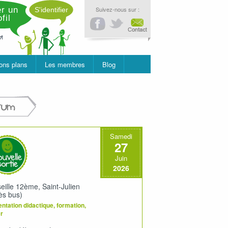
r un
Suivez-nous sur :
S'identifier
fil
ons plans
Les membres
Blog
rum
Samedi
27
Juin
2026
eille 12ème, Saint-Julien
ès bus)
ntation didactique, formation,
er