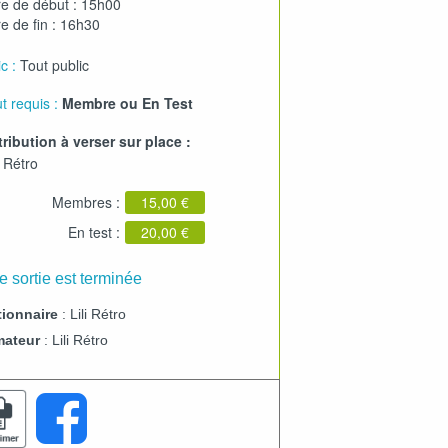
e de début : 15h00
e de fin : 16h30
c :
Tout public
t requis :
Membre ou En Test
ribution à verser sur place :
i Rétro
Membres :
15,00 €
En test :
20,00 €
e sortie est terminée
ionnaire
: Lili Rétro
mateur
: Lili Rétro