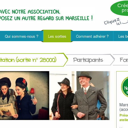
Crée
pro
Qui sommes-nous ?
Les sorties
Comment adhérer ?
Les b
ation (sortie n° 28000)
Participants
Fo
Mars
(acc
Prése
ateli