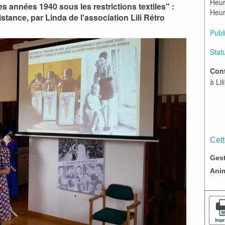
Heur
 années 1940 sous les restrictions textiles" :
Heur
tance, par Linda de l'association Lili Rétro
Publi
Statu
Cont
à Lil
Cett
Gest
Ani