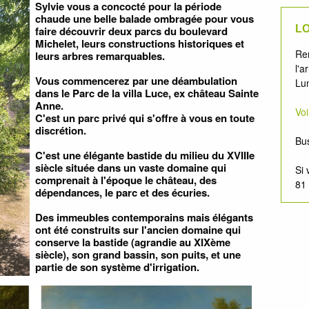
Sylvie vous a concocté pour la période
chaude une belle balade ombragée pour vous
LO
faire découvrir deux parcs du boulevard
Michelet, leurs constructions historiques et
Re
leurs arbres remarquables.
l'a
Vous commencerez par une déambulation
Lum
dans le Parc de la villa Luce, ex château Sainte
Anne.
Vo
C'est un parc privé qui s'offre à vous en toute
discrétion.
Bus
C'est une élégante bastide du milieu du XVIIIe
siècle située dans un vaste domaine qui
Si 
comprenait à l'époque le château, des
81
dépendances, le parc et des écuries.
Des immeubles contemporains mais élégants
ont été construits sur l'ancien domaine qui
conserve la bastide (agrandie au XIXème
siècle), son grand bassin, son puits, et une
partie de son système d'irrigation.