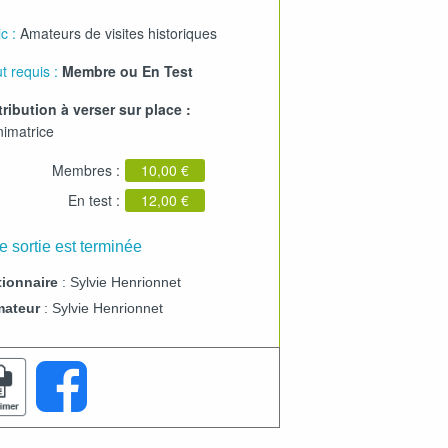
c :
Amateurs de visites historiques
t requis :
Membre ou En Test
ribution à verser sur place :
nimatrice
Membres :
10,00 €
En test :
12,00 €
e sortie est terminée
ionnaire
: Sylvie Henrionnet
mateur
: Sylvie Henrionnet