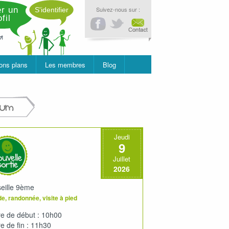
r un
Suivez-nous sur :
S'identifier
fil
ons plans
Les membres
Blog
rum
Jeudi
9
Juillet
2026
eille 9ème
e, randonnée, visite à pied
e de début : 10h00
e de fin : 11h30