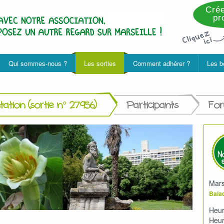
Crée
pro
Qui sommes-nous ?
Les sorties
Comment adhérer ?
Les b
ation (sortie n° 27956)
Participants
Fo
Mars
Balad
Heur
Heur