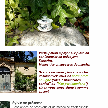
d
Participation à payer sur place au
conférencier en prévoyant
l'appoint.
Mettez des chaussures de marche.
Si vous ne venez plus à la sortie,
désinscrivez-vous via
votre profil
en ligne
("Mes 7 prochaines
sorties" ou "
Mes participations
")
sinon vous serez signalé comme
absent.
Sylvie se présente :
Passionnée de botanique et de médecine traditionnelle