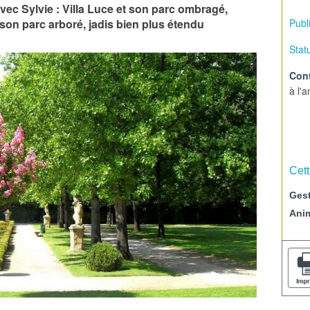
vec Sylvie : Villa Luce et son parc ombragé,
Publi
son parc arboré, jadis bien plus étendu
Statu
Cont
à l'a
Cett
Gest
Ani