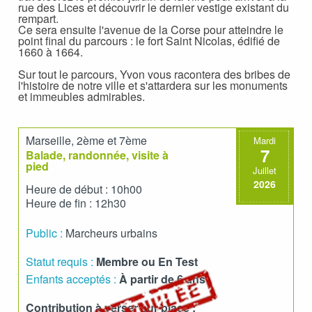
rue des Lices et découvrir le dernier vestige existant du
rempart.
Ce sera ensuite l'avenue de la Corse pour atteindre le
point final du parcours : le fort Saint Nicolas, édifié de
1660 à 1664.
Sur tout le parcours, Yvon vous racontera des bribes de
l'histoire de notre ville et s'attardera sur les monuments
et immeubles admirables.
Marseille, 2ème et 7ème
Mardi
7
Balade, randonnée, visite à
pied
Juillet
2026
Heure de début : 10h00
Heure de fin : 12h30
Public :
Marcheurs urbains
Statut requis :
Membre ou En Test
Enfants acceptés :
À partir de 6 ans
Contribution à verser sur place :