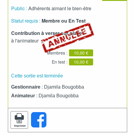
Public :
Adhérents aimant le bien-être
Statut requis :
Membre ou En Test
Contribution à verser sur place :
à l'animateur
Membres :
10,00 €
En test :
10,00 €
Cette sortie est terminée
Gestionnaire
: Djamila Bougobba
Animateur
: Djamila Bougobba