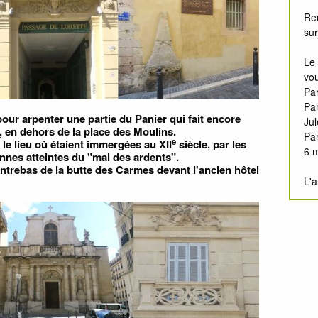
Re
sur
Le
vou
Par
Par
our arpenter une partie du Panier qui fait encore
Jul
 en dehors de la place des Moulins.
Pa
e
t le lieu où étaient immergées au XII
siècle, par les
6 
onnes atteintes du "mal des ardents".
ontrebas de la butte des Carmes devant l'ancien hôtel
L'a