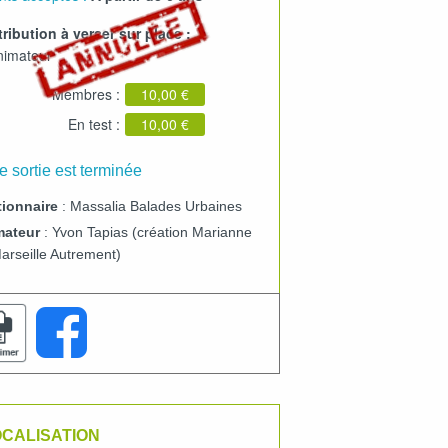
ribution à verser sur place :
animateur
Membres :
10,00 €
En test :
10,00 €
e sortie est terminée
ionnaire
: Massalia Balades Urbaines
mateur
: Yvon Tapias (création Marianne
arseille Autrement)
CALISATION