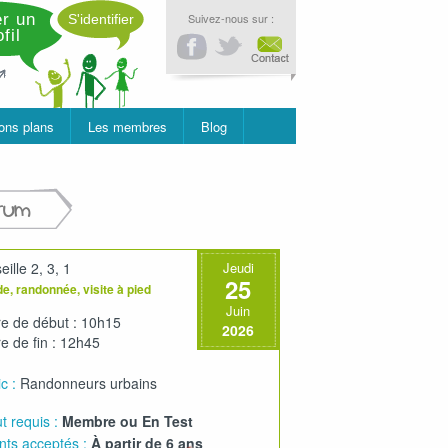
r un
Suivez-nous sur :
S'identifier
fil
ons plans
Les membres
Blog
rum
ille 2, 3, 1
Jeudi
25
e, randonnée, visite à pied
Juin
e de début : 10h15
2026
e de fin : 12h45
c :
Randonneurs urbains
t requis :
Membre ou En Test
nts acceptés :
À partir de 6 ans