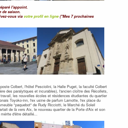
réparé l'appoint.
 de saison.
rivez-vous via
votre profil en ligne
("Mes 7 prochaines
oste Colbert, l'hôtel Pesciolini, la Halle Puget, la faculté Colbert
re des paralytiques et incurables), l'ancien cloître des Récollets,
travail, les nouvelles écoles et résidences étudiantes du quartier
aponais Toyoko-inn, l'ex usine de parfum Lamotte, l'ex place du
mmeuble "paquebot" de Rudy Ricciotti, le Marché du Soleil
rtait de là vers Aix, le nouveau quartier de la Porte d'Aix et son
mérite d'être détaillé...