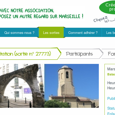
Crée
pro
Qui sommes-nous ?
Les sorties
Comment adhérer ?
Les b
ation (sortie n° 27773)
Participants
Fo
Marse
Balad
Heur
Heur
Publi
Statu
Enfa