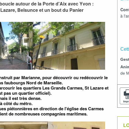
boucle autour de la Porte d'Aix avec Yvon :
Cont
Lazare, Belsunce et un bout du Panier
à l'
Cett
Gest
Ani
de M
nstruit par Marianne, pour découvrir ou redécouvrir le
ens faubourgs Nord de Marseille.
parcourir les quartiers Les Grands Carmes, St Lazare et
 pas un quartier officiel).
ais il est très dense.
 à côté du métro.
ues piétonnières en direction de l'église des Carmes
eaient de nombreuses compagnies maritimes.
LO