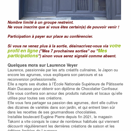
Nombre limité à un groupe restreint.
Ne vous inscrire que si vous êtes certain(e) de pouvoir venir !
Participation à payer sur place au conférencier.
votre
Si vous ne venez plus à la sortie, désinscrivez-vous via
profil en ligne
Mes
("Mes 7 prochaines sorties" ou "
participations
") sinon vous serez signalé comme absent.
Quelques mots sur Laurence Veyer
Laurence, passionnée par les arts créatifs culinaires, le Japon ou
encore les agrumes, vous expliquera son parcours et sa
reconversion professionnelle.
Elle a repris ses études à l’École Nationale Supérieure de Pâtisserie
Alain Ducasse pour obtenir son diplôme de Chocolatier Confiseur.
Elle vous confiera son amour des produits naturels et locaux qu’elle
utilise pour toutes ses créations.
Elle vous fera partager sa passion des agrumes, dont elle cultive
des dizaines de variétés dans son jardin, et qui entrent bien sûr
dans les recettes de ses gourmandises chocolatées.
Installée boulevard Eugène Pierre depuis fin 2021, le magasin
Takomi a vite conquis le cœur de nombreux habitués qui viennent
découvrir régulièrement les dernières créations de saison et les
éditions limitées de Laurence.