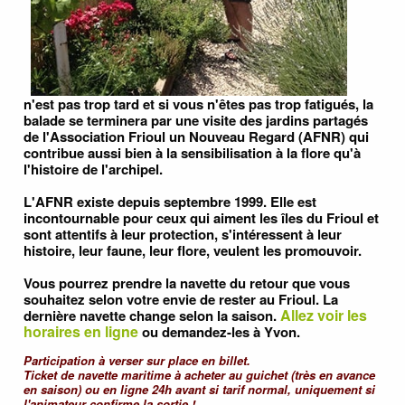
n'est pas trop tard et si vous n'êtes pas trop fatigués, la
balade se terminera par une visite des jardins partagés
de l'Association Frioul un Nouveau Regard (AFNR) qui
contribue aussi bien à la sensibilisation à la flore qu'à
l'histoire de l'archipel.
L'AFNR existe depuis septembre 1999. Elle est
incontournable pour ceux qui aiment les îles du Frioul et
sont attentifs à leur protection, s'intéressent à leur
histoire, leur faune, leur flore, veulent les promouvoir.
Vous pourrez prendre la navette du retour que vous
souhaitez selon votre envie de rester au Frioul. La
Allez voir les
dernière navette change selon la saison.
horaires en ligne
ou demandez-les à Yvon.
Participation à verser sur place en billet.
Ticket de navette maritime à acheter au guichet (très en avance
en saison) ou en ligne 24h avant si tarif normal, uniquement si
l'animateur confirme la sortie !