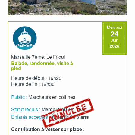
Mercredi
24
Juin
2026
Marseille 7ème, Le Frioul
Balade, randonnée, visite à
pied
Heure de début : 16h20
Heure de fin : 19h30
Public :
Marcheurs en collines
Statut requis :
Membre ou En Test
Enfants acceptés :
À partir de 6 ans
Contribution à verser sur place :