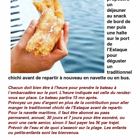
un
déjeuner
au snack
de bord de
mer puis
une halte
sur le port
de
l'Estaque
pour
déguster
un
traditionnel
chichi avant de repartir à nouveau en navette ou en bus.
Chacun doit bien être à l'heure pour prendre le bateau à
l’embarcadère sur le port. L'heure indiquée est celle du rendez-
vous sur place. Le bateau partira 15 mn après.
Prévoyez un peu d'argent en plus de la contribution pour aller
manger le traditionnel chichi de l'Estaque avant de repartir.
Pour la navette maritime, il faut être abonné au pass
permanent, annuel, 30 jours et 7 jours pour être exonéré, ou
avoir une carte senior, sinon il faut payer les 5€ par trajet.
Prévoir de l'eau et de quoi s'asseoir sur la plage. Les enfants
ou petits-enfants sont les bienvenus.