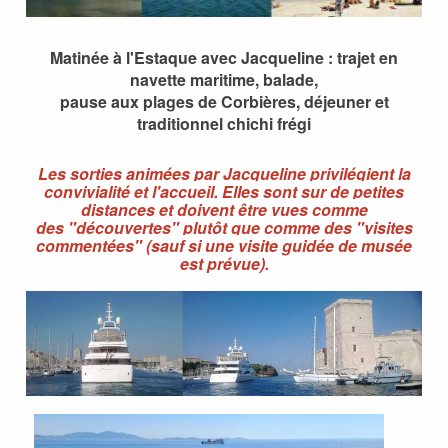
Matinée à l'Estaque avec Jacqueline : trajet en
navette maritime, balade,
pause aux plages de Corbières, déjeuner et
traditionnel chichi frégi
Les sorties animées par Jacqueline privilégient la
convivialité et l'accueil. Elles sont sur de petites
distances et doivent être vues comme
des "découvertes" plutôt que comme des "visites
commentées" (sauf si une visite guidée de musée
est prévue).