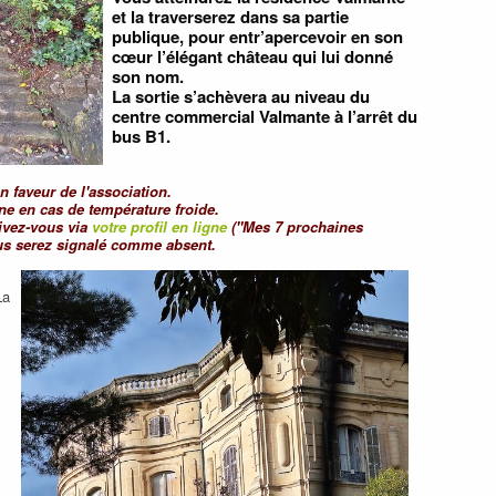
et la traverserez dans sa partie
publique, pour entr’apercevoir en son
cœur l’élégant château qui lui donné
son nom.
La sortie s’achèvera au niveau du
centre commercial Valmante à l’arrêt du
bus B1.
en faveur de l'association.
ne en cas de température froide.
rivez-vous via
votre profil en ligne
("Mes 7 prochaines
us serez signalé comme absent.
La