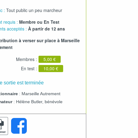
c :
Tout public un peu marcheur
t requis :
Membre ou En Test
nts acceptés :
À partir de 12 ans
ribution à verser sur place à Marseille
rement
Membres :
5,00 €
En test :
10,00 €
e sortie est terminée
ionnaire
: Marseille Autrement
mateur
: Hélène Butler, bénévole