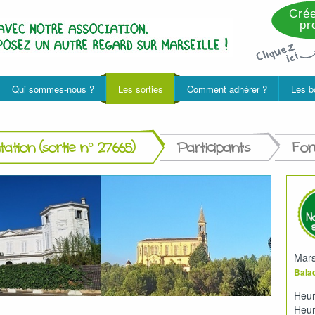
Crée
pro
Qui sommes-nous ?
Les sorties
Comment adhérer ?
Les b
ation (sortie n° 27665)
Participants
Fo
Mars
Balad
Heur
Heur