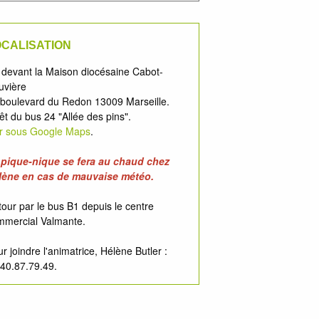
CALISATION
 devant la Maison diocésaine Cabot-
uvière
 boulevard du Redon 13009 Marseille.
êt du bus 24 "Allée des pins".
ir sous Google Maps
.
 pique-nique se fera au chaud chez
lène en cas de mauvaise météo.
our par le bus B1 depuis le centre
mmercial Valmante.
r joindre l'animatrice, Hélène Butler :
40.87.79.49.