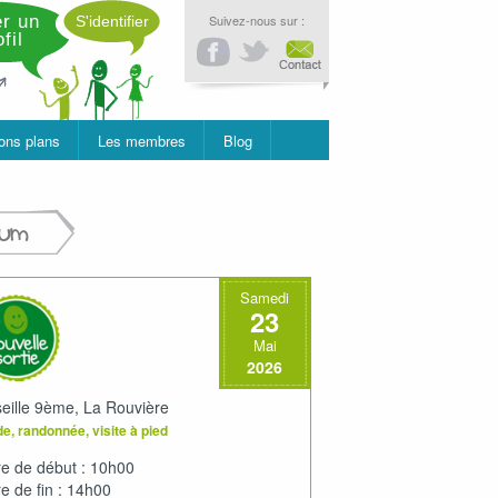
r un
Suivez-nous sur :
S'identifier
fil
ons plans
Les membres
Blog
rum
Samedi
23
Mai
2026
eille 9ème, La Rouvière
e, randonnée, visite à pied
e de début : 10h00
e de fin : 14h00