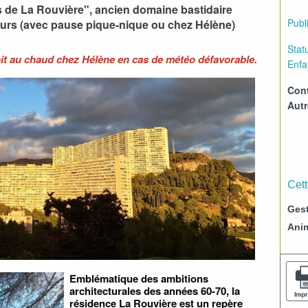
 de La Rouvière", ancien domaine bastidaire
Publi
tours (avec pause pique-nique ou chez Hélène)
Statu
oit au chaud chez Hélène en cas de météo défavorable.
Enfa
Cont
Aut
Cett
Gest
Ani
Emblématique des ambitions
architecturales des années 60-70, la
résidence La Rouvière est un repère