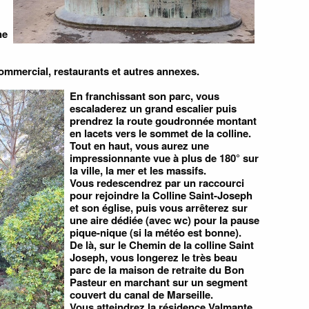
ne
commercial, restaurants et autres annexes.
En franchissant son parc, vous
escaladerez un grand escalier puis
prendrez la route goudronnée montant
en lacets vers le sommet de la colline.
Tout en haut, vous aurez une
impressionnante vue à plus de 180° sur
la ville, la mer et les massifs.
Vous redescendrez par un raccourci
pour rejoindre la Colline Saint-Joseph
et son église, puis vous arrêterez sur
une aire dédiée (avec wc) pour la pause
pique-nique (si la météo est bonne).
De là, sur le Chemin de la colline Saint
Joseph, vous longerez le très beau
parc de la maison de retraite du Bon
Pasteur en marchant sur un segment
couvert du canal de Marseille.
Vous atteindrez la résidence Valmante