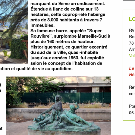
marquant du 9ème arrondissement.
Étendue à flanc de colline sur 13
hectares, cette copropriété héberge
près de 8.000 habitants à travers 7
LO
immeubles.
Sa fameuse barre, appelée "Super
RV
Rouvière", surplombe Marseille-Sud à
Ro
plus de 160 mètres de hauteur.
78
Historiquement, ce quartier excentré
Arr
du sud de la ville, quasi-inhabité
Vo
jusqu’aux années 1960, fut exploité
selon le concept de l’habitation de
tion et qualité de vie au quotidien.
Le
Hé
t
Ret
e
co
Pou
06.
nt