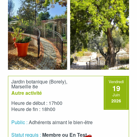
Jardin botanique (Borely),
Vendredi
Marseille 8e
19
Autre activité
Juin
2026
Heure de début : 17h00
Heure de fin : 18h00
Public :
Adhérents aimant le bien-être
Statut requis :
Membre ou En Test