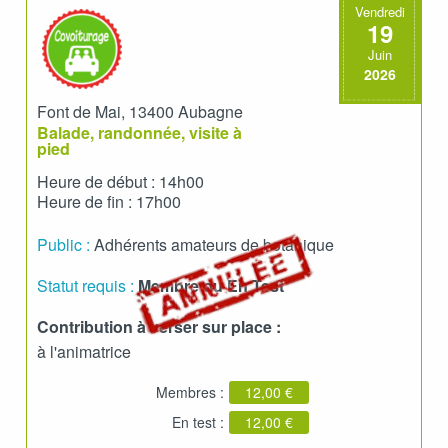
Vendredi
19
Juin
2026
Font de Mai, 13400 Aubagne
Balade, randonnée, visite à
pied
Heure de début : 14h00
Heure de fin : 17h00
Public :
Adhérents amateurs de botanique
Statut requis :
Membre ou En Test
Contribution à verser sur place :
à l'animatrice
Membres :
12,00 €
En test :
12,00 €