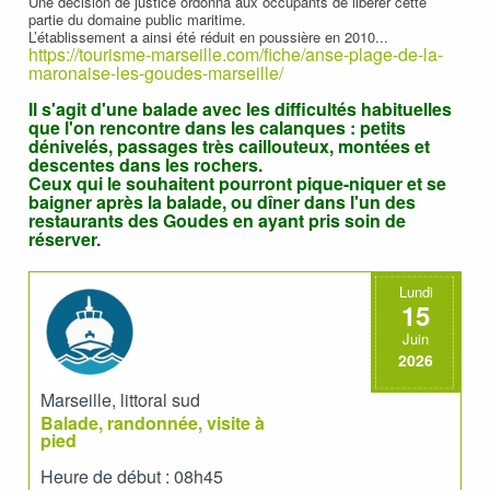
Une décision de justice ordonna aux occupants de libérer cette
partie du domaine public maritime.
L’établissement a ainsi été réduit en poussière en 2010...
https://tourisme-marseille.com/fiche/anse-plage-de-la-
maronaise-les-goudes-marseille/
Il s'agit d'une balade avec les difficultés habituelles
que l'on rencontre dans les calanques : petits
dénivelés, passages très caillouteux, montées et
descentes dans les rochers.
Ceux qui le souhaitent pourront pique-niquer et se
baigner après la balade, ou dîner dans l'un des
restaurants des Goudes en ayant pris soin de
réserver.
Lundi
15
Juin
2026
Marseille, littoral sud
Balade, randonnée, visite à
pied
Heure de début : 08h45