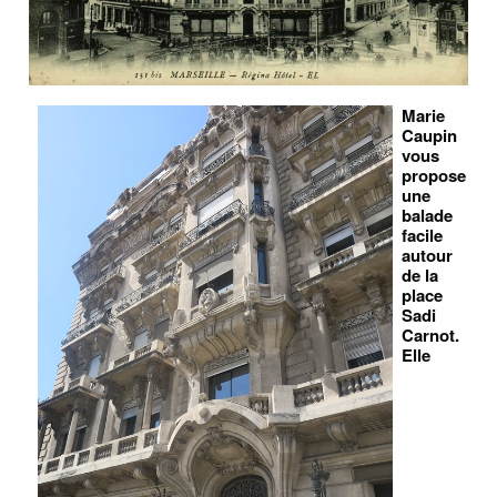
Marie
Caupin
vous
propose
une
balade
facile
autour
de la
place
Sadi
Carnot.
Elle