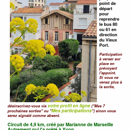
point de
départ
pour
reprendre
le bus 80
ou 61 en
direction
du Vieux
Port.
Participation
à verser sur
place en
prévoyant
l'appoint.
Si vous ne
venez plus à
la sortie,
votre profil en ligne
désinscrivez-vous via
("Mes 7
Mes participations
prochaines sorties" ou "
") sinon vous
serez signalé comme absent.
Circuit de 4,9 km, créé par Marianne de Marseille
Autrement qui l'a prêté à Yvon.