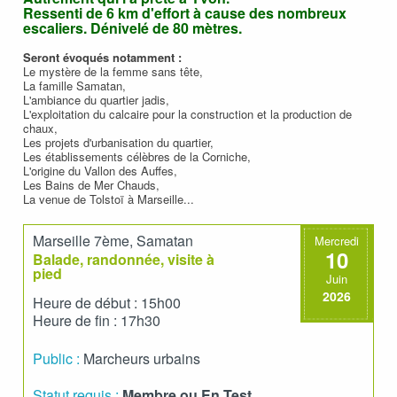
Ressenti de 6 km d'effort à cause des nombreux
escaliers. Dénivelé de 80 mètres.
Seront évoqués notamment :
Le mystère de la femme sans tête,
La famille Samatan,
L'ambiance du quartier jadis,
L'exploitation du calcaire pour la construction et la production de
chaux,
Les projets d'urbanisation du quartier,
Les établissements célèbres de la Corniche,
L'origine du Vallon des Auffes,
Les Bains de Mer Chauds,
La venue de Tolstoï à Marseille...
Marseille 7ème, Samatan
Mercredi
10
Balade, randonnée, visite à
pied
Juin
2026
Heure de début : 15h00
Heure de fin : 17h30
Public :
Marcheurs urbains
Statut requis :
Membre ou En Test