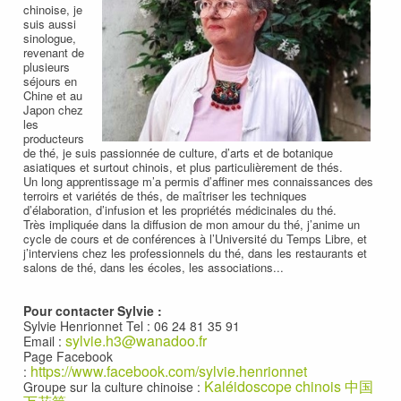
chinoise, je
suis aussi
sinologue,
revenant de
plusieurs
séjours en
Chine et au
Japon chez
les
producteurs
de thé, je suis passionnée de culture, d’arts et de botanique
asiatiques et surtout chinois, et plus particulièrement de thés.
Un long apprentissage m’a permis d’affiner mes connaissances des
terroirs et variétés de thés, de maîtriser les techniques
d’élaboration, d’infusion et les propriétés médicinales du thé.
Très impliquée dans la diffusion de mon amour du thé, j’anime un
cycle de cours et de conférences à l’Université du Temps Libre, et
j’interviens chez les professionnels du thé, dans les restaurants et
salons de thé, dans les écoles, les associations...
Pour contacter Sylvie :
Sylvie Henrionnet Tel : 06 24 81 35 91
sylvie.h3@wanadoo.fr
Email :
Page Facebook
https://www.facebook.com/sylvie.henrionnet
:
Kaléidoscope chinois 中国
Groupe sur la culture chinoise :