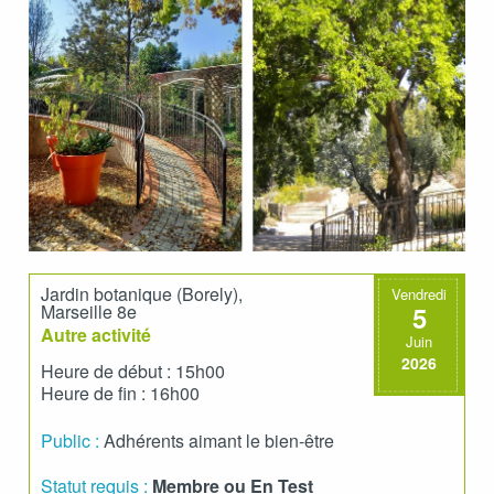
Jardin botanique (Borely),
Vendredi
Marseille 8e
5
Autre activité
Juin
2026
Heure de début : 15h00
Heure de fin : 16h00
Public :
Adhérents aimant le bien-être
Statut requis :
Membre ou En Test