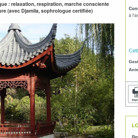
ue : relaxation, respiration, marche consciente
Cont
re (avec Djamila, sophrologue certifiée)
à l'
Cett
Gest
Ani
LO
Ren