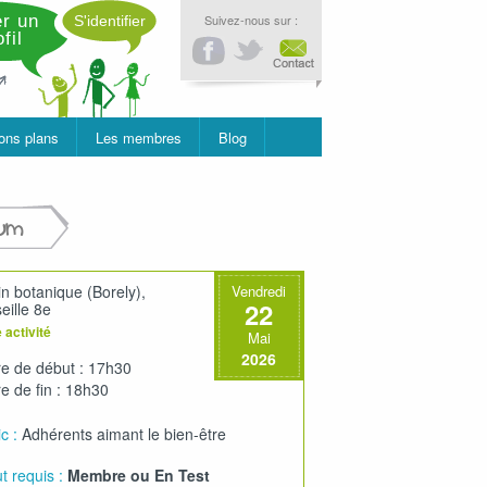
r un
Suivez-nous sur :
S'identifier
fil
ons plans
Les membres
Blog
um
in botanique (Borely),
Vendredi
22
eille 8e
 activité
Mai
2026
e de début : 17h30
e de fin : 18h30
c :
Adhérents aimant le bien-être
t requis :
Membre ou En Test