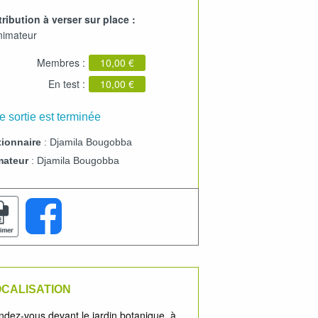
ribution à verser sur place :
animateur
Membres :
10,00 €
En test :
10,00 €
e sortie est terminée
ionnaire
: Djamila Bougobba
mateur
: Djamila Bougobba
CALISATION
dez-vous devant le jardin botanique, à