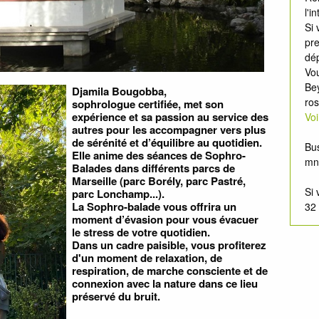
l'i
Si 
pre
dép
Vou
Be
Djamila Bougobba,
ros
sophrologue certifiée, met son
expérience et sa passion au service des
Vo
autres pour les accompagner vers plus
de sérénité et d’équilibre au quotidien.
Bus
Elle anime des séances de Sophro-
mn
Balades dans différents parcs de
Marseille (parc Borély, parc Pastré,
Si 
parc Lonchamp...).
La Sophro-balade vous offrira un
32 
moment d’évasion pour vous évacuer
le stress de votre quotidien.
Dans un cadre paisible, vous profiterez
d'un moment de relaxation, de
respiration, de marche consciente et de
connexion avec la nature dans ce lieu
préservé du bruit.