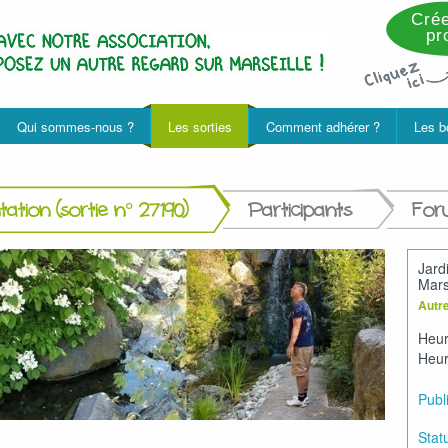
Crée
pro
Qui sommes-nous ?
Les sorties
Comment adhérer ?
Les b
ation (sortie n° 27190)
Participants
For
Jard
Mars
Autre
Heur
Heur
Publi
Statu