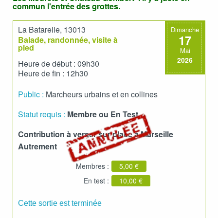
commun l'entrée des grottes.
La Batarelle, 13013
Dimanche
17
Balade, randonnée, visite à
pied
Mai
2026
Heure de début : 09h30
Heure de fin : 12h30
Public :
Marcheurs urbains et en collines
Statut requis :
Membre ou En Test
Contribution à verser sur place à Marseille
Autrement
Membres :
5,00 €
En test :
10,00 €
Cette sortie est terminée