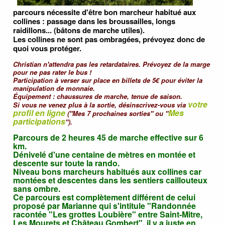
parcours nécessite d'être bon marcheur habitué aux
collines : passage dans les broussailles, longs
raidillons... (bâtons de marche utiles).
Les collines ne sont pas ombragées, prévoyez donc de
quoi vous protéger.
Christian n'attendra pas les retardataires. Prévoyez de la marge
pour ne pas rater le bus !
Participation à verser sur place en billets de 5€ pour éviter la
manipulation de monnaie.
Équipement : chaussures de marche, tenue de saison.
votre
Si vous ne venez plus à la sortie, désinscrivez-vous via
profil en ligne
Mes
("Mes 7 prochaines sorties" ou "
participations
").
Parcours de 2 heures 45 de marche effective sur 6
km.
Dénivelé d'une centaine de mètres en montée et
descente sur toute la rando.
Niveau bons marcheurs habitués aux collines car
montées et descentes dans les sentiers caillouteux
sans ombre.
Ce parcours est complètement différent de celui
proposé par Marianne qui s'intitule "Randonnée
racontée "Les grottes Loubière" entre Saint-Mitre,
Les Mourets et Château Gombert". il y a juste en