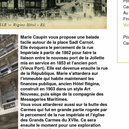
Poi
Car
Au
Fi
Vo
Marie Caupin vous propose une balade
Pou
facile autour de la place Sadi Carnot.
Ca
Elle évoquera le percement de la rue
Impériale à partir de 1862 pour faire la
liaison entre le nouveau port de la Joliette
mis en service en 1853 et l'ancien port
(Vieux Port). Elle est devenue ensuite la rue
de la République. Marie s'attardera sur
l'immeuble qui habite maintenant les
finances publique, ancien Hôtel Régina,
construit en 1903 dans un style Art
Nouveau, puis siège de la compagnie des
Messageries Maritimes.
Vous vous attarderez aussi sur la butte des
Carmes qui fut en grande partie rognée par
le percement de la rue impériale et l'église
des Grands Carmes du XVIIe. Ce sera
ensuite le moment pour une exploration