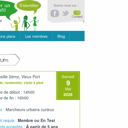
r un
Suivez-nous sur :
S'identifier
fil
ons plans
Les membres
Blog
rum
eille 2ème, Vieux Port
Samedi
9
e, randonnée, visite à pied
Mai
e de début : 14h00
2026
e de fin : 16h00
c :
Marcheurs urbains curieux
t requis :
Membre ou En Test
nts acceptés :
À partir de 5 ans