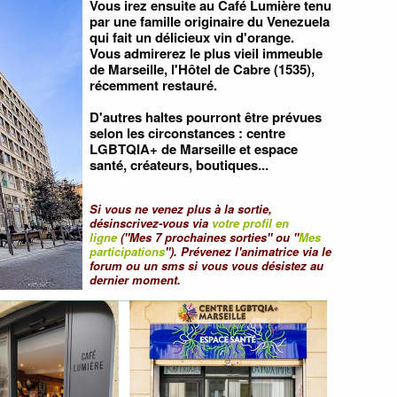
Vous irez ensuite au Café Lumière tenu
par une famille originaire du Venezuela
qui fait un délicieux vin d'orange.
Vous admirerez le plus vieil immeuble
de Marseille, l'Hôtel de Cabre (1535),
récemment restauré.
D'autres haltes pourront être prévues
selon les circonstances : centre
LGBTQIA+ de Marseille et espace
santé, créateurs, boutiques...
Si vous ne venez plus à la sortie,
désinscrivez-vous via
votre profil en
ligne
("Mes 7 prochaines sorties" ou "
Mes
participations
"). Prévenez l'animatrice via le
forum ou un sms si vous vous désistez au
dernier moment.