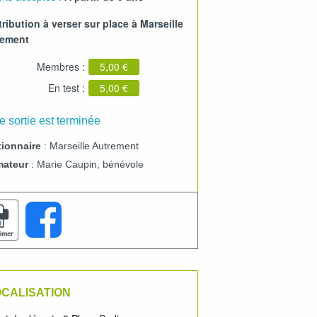
ribution à verser sur place à Marseille
rement
Membres :
5,00 €
En test :
5,00 €
e sortie est terminée
ionnaire
: Marseille Autrement
mateur
: Marie Caupin, bénévole
CALISATION