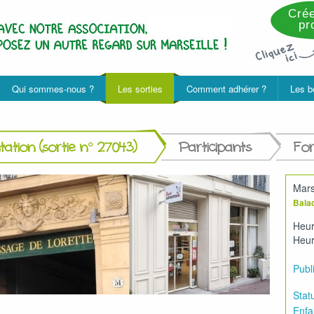
Crée
pro
Qui sommes-nous ?
Les sorties
Comment adhérer ?
Les b
ation (sortie n° 27043)
Participants
Fo
Mars
Balad
Heur
Heur
Publi
Statu
Enfa