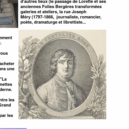
d'autres lieux (le passage de Lorette et ses
anciennes Folies Bergères transformées
galeries et ateliers, la rue Joseph
Méry (1797-1866, journaliste, romancier,
poète, dramaturge et librettiste...
amment
.
vous
acheter
ans une
 "La
nettes
derne.
tre les
 Grand
par les