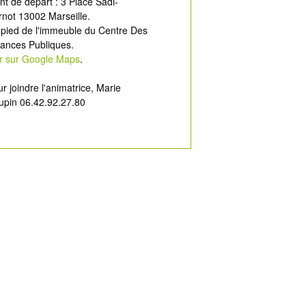
nt de départ : 3 Place Sadi-
not 13002 Marseille.
 pied de l'immeuble du Centre Des
nances Publiques.
ir sur Google Maps
.
r joindre l'animatrice, Marie
upin 06.42.92.27.80