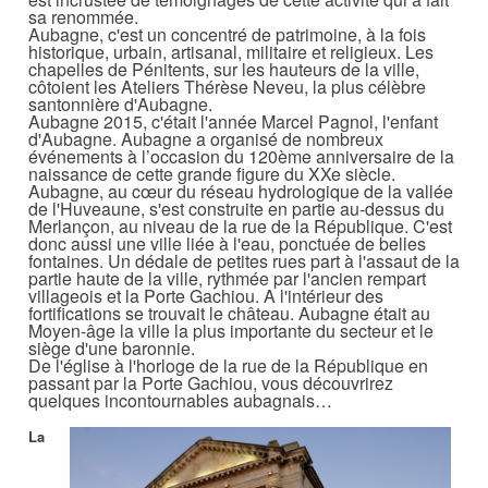
sa renommée.
Aubagne, c'est un concentré de patrimoine, à la fois
historique, urbain, artisanal, militaire et religieux. Les
chapelles de Pénitents, sur les hauteurs de la ville,
côtoient les Ateliers Thérèse Neveu, la plus célèbre
santonnière d'Aubagne.
Aubagne 2015, c'était l'année Marcel Pagnol, l'enfant
d'Aubagne. Aubagne a organisé de nombreux
événements à l’occasion du 120ème anniversaire de la
naissance de cette grande figure du XXe siècle.
Aubagne, au cœur du réseau hydrologique de la vallée
de l'Huveaune, s'est construite en partie au-dessus du
Merlançon, au niveau de la rue de la République. C'est
donc aussi une ville liée à l'eau, ponctuée de belles
fontaines. Un dédale de petites rues part à l'assaut de la
partie haute de la ville, rythmée par l'ancien rempart
villageois et la Porte Gachiou. A l'intérieur des
fortifications se trouvait le château. Aubagne était au
Moyen-âge la ville la plus importante du secteur et le
siège d'une baronnie.
De l'église à l'horloge de la rue de la République en
passant par la Porte Gachiou, vous découvrirez
quelques incontournables aubagnais…
La