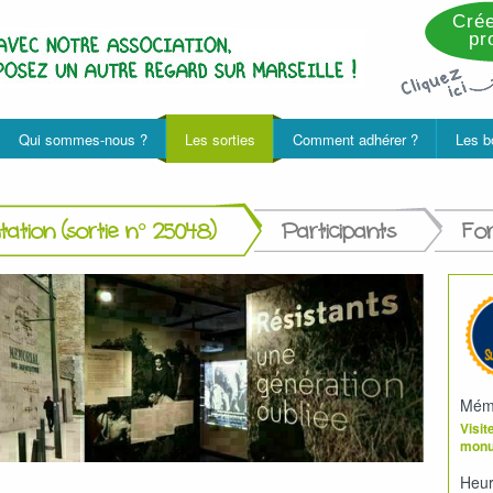
Crée
pro
Qui sommes-nous ?
Les sorties
Comment adhérer ?
Les b
ation (sortie n° 25048)
Participants
Fo
Mémo
Visit
mon
Heur