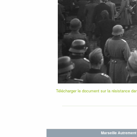
Télécharger le document sur la résistance d
Marseille Autrement