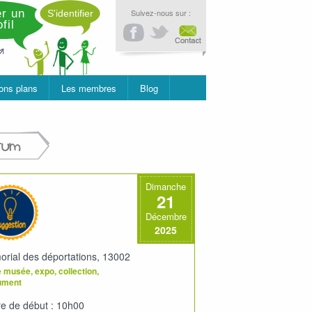
r un
Suivez-nous sur :
S'identifier
fil
ons plans
Les membres
Blog
rum
Dimanche
21
Décembre
2025
rial des déportations, 13002
e musée, expo, collection,
ument
e de début : 10h00