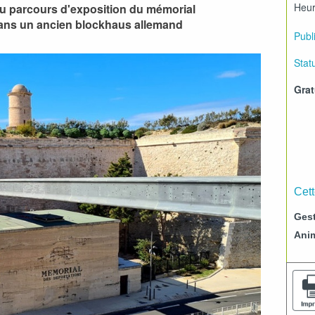
Heur
au parcours d'exposition du mémorial
ans un ancien blockhaus allemand
Publi
Statu
Grat
Cett
Gest
Ani