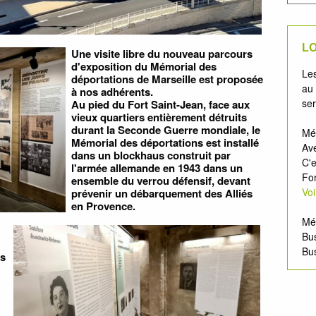
LO
Une visite libre du nouveau parcours
d'exposition du Mémorial des
Les
déportations de Marseille est proposée
au 
à nos adhérents.
se
Au pied du Fort Saint-Jean, face aux
vieux quartiers entièrement détruits
durant la Seconde Guerre mondiale, le
Mé
Mémorial des déportations est installé
Av
dans un blockhaus construit par
C'e
l'armée allemande en 1943 dans un
For
ensemble du verrou défensif, devant
Vo
prévenir un débarquement des Alliés
en Provence.
Mé
Bu
Bus
es