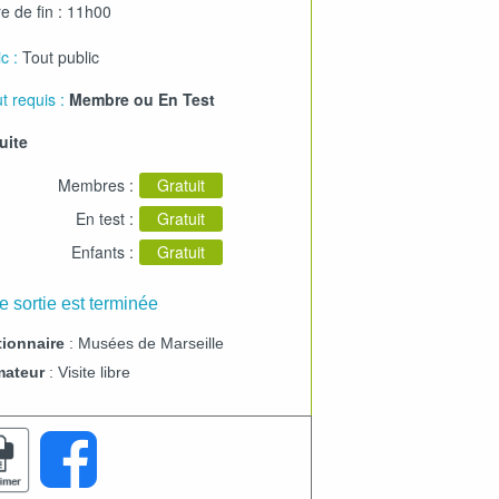
e de fin : 11h00
c :
Tout public
t requis :
Membre ou En Test
uite
Membres :
Gratuit
En test :
Gratuit
Enfants :
Gratuit
e sortie est terminée
ionnaire
: Musées de Marseille
mateur
: Visite libre