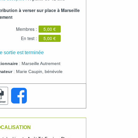
ribution à verser sur place à Marseille
rement
Membres :
5,00 €
En test :
5,00 €
e sortie est terminée
ionnaire
: Marseille Autrement
mateur
: Marie Caupin, bénévole
CALISATION