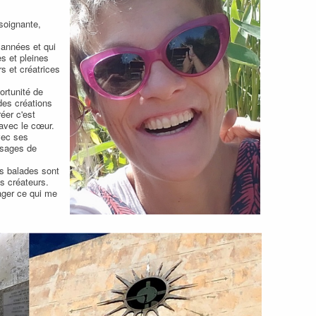
 soignante,
 années et qui
es et pleines
rs et créatrices
ortunité de
 des créations
éer c'est
 avec le cœur.
vec ses
ssages de
Ces balades sont
es créateurs.
ager ce qui me