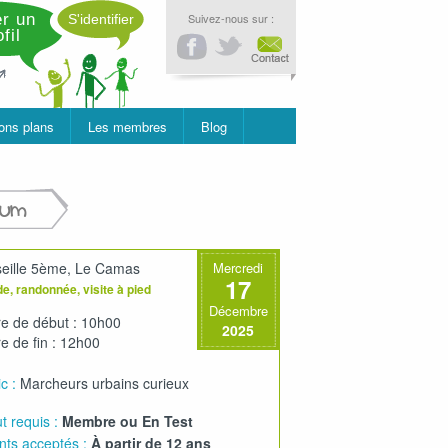
r un
Suivez-nous sur :
S'identifier
fil
ons plans
Les membres
Blog
rum
eille 5ème, Le Camas
Mercredi
17
e, randonnée, visite à pied
Décembre
e de début : 10h00
2025
e de fin : 12h00
c :
Marcheurs urbains curieux
t requis :
Membre ou En Test
nts acceptés :
À partir de 12 ans