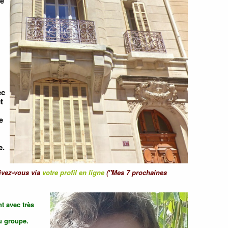
de
ec
t
e
e.
rivez-vous via
votre profil en ligne
("Mes 7 prochaines
t avec très
du groupe.