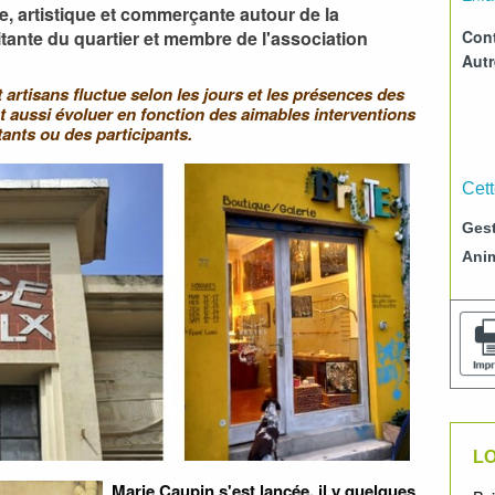
ire, artistique et commerçante autour de la
Cont
tante du quartier et membre de l'association
Aut
rtisans fluctue selon les jours et les présences des
ut aussi évoluer en fonction des aimables interventions
tants ou des participants.
Cett
Gest
Ani
LO
Marie Caupin s'est lancée, il y quelques