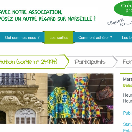
Crée
pro
Qui sommes-nous ?
Les sorties
Comment adhérer ?
Les b
ation (sortie n° 24994)
Participants
Fo
Mars
Balad
Heur
Heur
Publi
Statu
Enfa