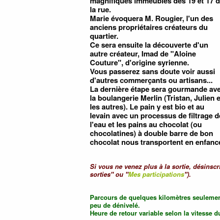
magnifiques immeubles des 19 et 17 
la rue.
Marie évoquera M. Rougier, l'un des
anciens propriétaires créateurs du
quartier.
Ce sera ensuite la découverte d'un
autre créateur, Imad de "Aloine
Couture", d'origine syrienne.
Vous passerez sans doute voir aussi
d'autres commerçants ou artisans...
La dernière étape sera gourmande av
la boulangerie Merlin (Tristan, Julien e
les autres). Le pain y est bio et au
levain avec un processus de filtrage d
l'eau et les pains au chocolat (ou
chocolatines) à double barre de bon
chocolat nous transportent en enfanc
Si vous ne venez plus à la sortie, désinsc
sorties" ou "
Mes participations
").
Parcours de quelques kilomètres seulemen
peu de dénivelé.
Heure de retour variable selon la vitesse 