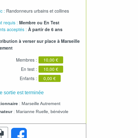
c :
Randonneurs urbains et collines
t requis :
Membre ou En Test
nts acceptés :
À partir de 6 ans
ribution à verser sur place à Marseille
rement
Membres :
10,00 €
En test :
10,00 €
Enfants :
0,00 €
e sortie est terminée
ionnaire
: Marseille Autrement
mateur
: Marianne Ruelle, bénévole