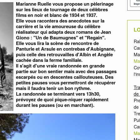
Marianne Ruelle vous propose un pèlerinage
sur les lieux de tournage de deux célèbres
films en noir et blanc de 1934 et 1937.
Elle vous racontera des anecdotes sur la
carrière et la vie amoureuse du célèbre
LO
réalisateur qui adapta deux romans de Jean
Giono : "Un de Baumugnes" et "Regain".
Ral
Elle vous lira la scène de rencontre de
Ca
Panturle et Arsule en contrebas d'Aubignane,
puis celle des retrouvailles d'Albin et Angèle
Ma
cachée dans la ferme familiale.
Ma
Il s'agit d'une vraie randonnée en grande
Co
partie sur bon sentier mais avec des passages
l'i
escarpés ou en descentes caillouteuses. Des
petites pauses vous permettront de récupérer
Tra
mais il faudra tenir un bon rythme.
La randonnée se terminant vers 13h30,
de 
prévoyez de quoi pique-niquer rapidement
Pre
durant les pauses (ou en marchant).
de 
Tre
Pui
Ca
Ma
Mar