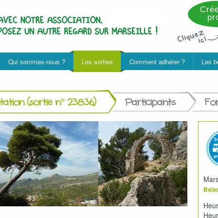
Crée
pro
Qui sommes-nous ?
Les sorties
Comment adhérer ?
Les b
ation (sortie n° 23836)
Participants
Fo
Mars
Balad
Heur
Heur