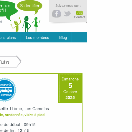
r un
Suivez-nous sur :
S'identifier
fil
ons plans
Les membres
Blog
rum
Dimanche
5
Octobre
2025
eille 11ème, Les Camoins
e, randonnée, visite à pied
e de début : 09h15
e de fin : 13h15