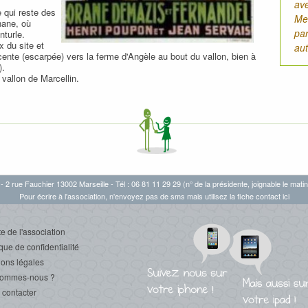
ave
 qui reste des
Mer
nane, où
pa
nturle.
 du site et
aut
cente (escarpée) vers la ferme d'Angèle au bout du vallon, bien à
).
 vallon de Marcellin.
- 2 rue Fauchier 13002 Marseille - Tél : 06 81 11 29 29 (n° de la présidente, joignable le matin
Pour écrire à l'association, n'envoyez pas de sms mais utilisez la fiche
contact ici
e de l'association
ique de confidentialité
ons légales
sommes-nous ?
contacter