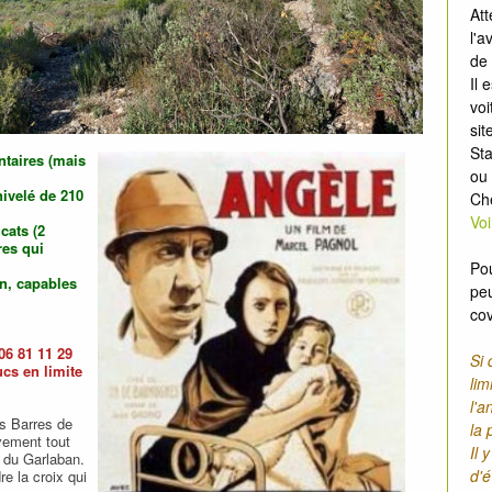
Att
l'a
de 
Il 
voi
sit
Sta
taires (mais
ou 
ivelé de 210
Ch
Voi
cats (2
res qui
Pou
in, capables
pe
cov
06 81 11 29
Si 
ucs en limite
lim
l'a
s Barres de
la 
ivement tout
Il 
f du Garlaban.
d'é
e la croix qui