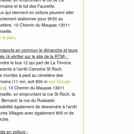
maine et le bd des Fauvette.
x qui viennent en voiture peuvent aller
ectement stationner pour 9h30 au
metière, 10 Chemin du Maupas 13011
seille.
r le plan
.
ansports en commun le dimanche et jours
iés (à vérifier sur le site de la RTM) :
ndre le bus 12 qui part de La Timone.
cente à l'arrêt Camoins St Roch.
s montée à pied au cimetière des
moins (11 mn, soit 800 m
voir Google
ps
), 10 Chemin du Maupas 13011
seille, en empruntant la rue St Roch, la
 Bernard, la rue du Ruissatel.
sibilité également de descendre à l'arrêt
ures Villages avec également 800 m de
rche.
ès en voiture :