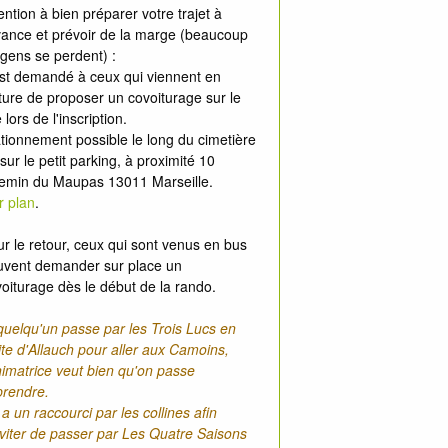
ention à bien préparer votre trajet à
vance et prévoir de la marge (beaucoup
gens se perdent) :
est demandé à ceux qui viennent en
ture de proposer un covoiturage sur le
e lors de l'inscription.
tionnement possible le long du cimetière
sur le petit parking, à proximité 10
emin du Maupas 13011 Marseille.
r plan
.
r le retour, ceux qui sont venus en bus
uvent demander sur place un
oiturage dès le début de la rando.
quelqu'un passe par les Trois Lucs en
ite d'Allauch pour aller aux Camoins,
nimatrice veut bien qu'on passe
prendre.
y a un raccourci par les collines afin
viter de passer par Les Quatre Saisons