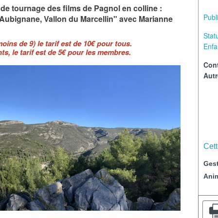
de tournage des films de Pagnol en colline :
Publi
'Aubignane, Vallon du Marcellin" avec Marianne
Statu
(moins de 9) le tarif est de 10€ pour tous.
Enfa
nts, le tarif est de 5€ pour les membres.
Cont
Aut
Cett
Gest
Ani