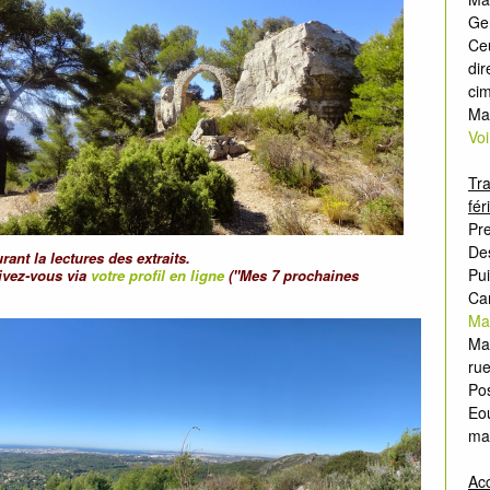
Ger
Ceu
dir
ci
Mar
Voi
Tr
fér
Pre
Des
nt la lectures des extraits.
Pui
rivez-vous via
votre profil en ligne
("Mes 7 prochaines
Ca
Ma
Mar
rue
Pos
Eo
ma
Acc