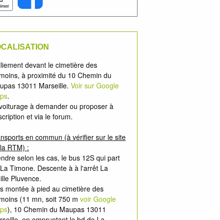
CALISATION
liement devant le cimetière des
moins, à proximité du 10 Chemin du
upas 13011 Marseille.
Voir sur Google
ps
.
voiturage à demander ou proposer à
nscription et via le forum.
nsports en commun (à vérifier sur le site
la RTM) :
ndre selon les cas, le bus 12S qui part
La Timone. Descente à à l'arrêt La
ille Pluvence.
s montée à pied au cimetière des
moins (11 mn, soit 750 m
voir Google
ps
), 10 Chemin du Maupas 13011
seille, en empruntant le bd de La