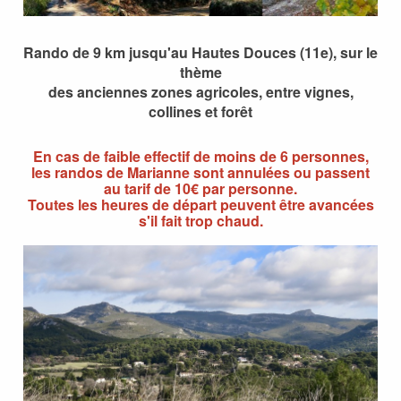
Rando de 9 km jusqu'au Hautes Douces (11e), sur le
thème
des anciennes zones agricoles, entre vignes,
collines et forêt
En cas de faible effectif de moins de 6 personnes,
les randos de Marianne sont annulées ou passent
au tarif de 10€ par personne.
Toutes les heures de départ peuvent être avancées
s'il fait trop chaud.